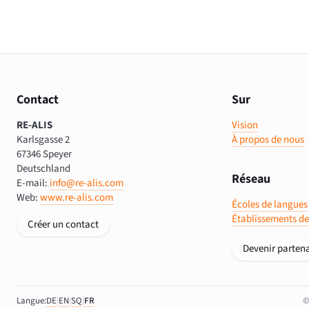
Contact
Sur
RE-ALIS
Vision
Karlsgasse 2
À propos de nous
67346 Speyer
Deutschland
Réseau
E-mail:
info@re-alis.com
Web:
www.re-alis.com
Écoles de langues
Établissements de
Créer un contact
Devenir partena
Langue:
DE
|
EN
|
SQ
|
FR
©