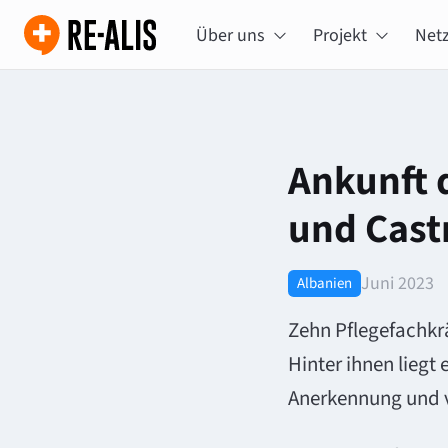
Über uns
Projekt
Net
Ankunft der Pflegefachkräfte in Dortmund
und Cast
Juni 2023
Albanien
Zehn Pflegefachkr
Hinter ihnen liegt
Anerkennung und vi