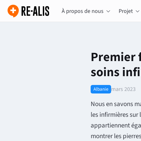
À propos de nous
Projet
Premier forum germano-albanais sur les
soins inf
mars 2023
Albanie
Nous en savons mai
les infirmières sur 
appartiennent égal
montrer les pierre