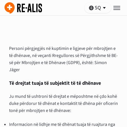
SQ
Personi përgjegjës në kuptimin e ligjeve për mbrojtjen e
të dhënave, në veçanti Rregullores së Përgjithshme të BE-
së për Mbrojtjen e të Dhënave (GDPR), është: Simon
Jäger
Të drejtat tuaja të subjektit të të dhënave
Ju mund të ushtroni të drejtat e mëposhtme në çdo kohë
duke përdorur të dhënat e kontaktit të dhëna për oficerin
tonë për mbrojtjen e të dhënave:
Informacion në lidhje me të dhënat tuaja të ruajtura nga