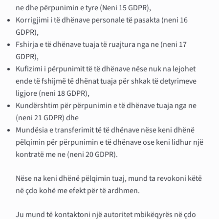
ne dhe përpunimin e tyre (Neni 15 GDPR),
Korrigjimi i të dhënave personale të pasakta (neni 16
GDPR),
Fshirja e të dhënave tuaja të ruajtura nga ne (neni 17
GDPR),
Kufizimi i përpunimit të të dhënave nëse nuk na lejohet
ende të fshijmë të dhënat tuaja për shkak të detyrimeve
ligjore (neni 18 GDPR),
Kundërshtim për përpunimin e të dhënave tuaja nga ne
(neni 21 GDPR) dhe
Mundësia e transferimit të të dhënave nëse keni dhënë
pëlqimin për përpunimin e të dhënave ose keni lidhur një
kontratë me ne (neni 20 GDPR).
Nëse na keni dhënë pëlqimin tuaj, mund ta revokoni këtë
në çdo kohë me efekt për të ardhmen.
Ju mund të kontaktoni një autoritet mbikëqyrës në çdo