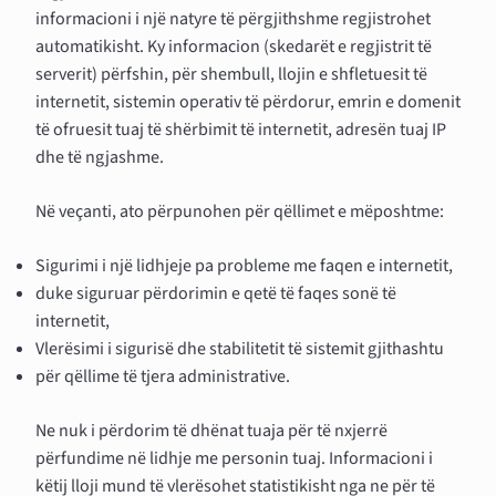
informacioni i një natyre të përgjithshme regjistrohet
automatikisht. Ky informacion (skedarët e regjistrit të
serverit) përfshin, për shembull, llojin e shfletuesit të
internetit, sistemin operativ të përdorur, emrin e domenit
të ofruesit tuaj të shërbimit të internetit, adresën tuaj IP
dhe të ngjashme.
Në veçanti, ato përpunohen për qëllimet e mëposhtme:
Sigurimi i një lidhjeje pa probleme me faqen e internetit,
duke siguruar përdorimin e qetë të faqes sonë të
internetit,
Vlerësimi i sigurisë dhe stabilitetit të sistemit gjithashtu
për qëllime të tjera administrative.
Ne nuk i përdorim të dhënat tuaja për të nxjerrë
përfundime në lidhje me personin tuaj. Informacioni i
këtij lloji mund të vlerësohet statistikisht nga ne për të