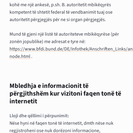
kohë me një ankesë, p.sh. B. autoritetit mbikëqyrës
kompetent të shtetit federal të vendbanimit tuaj ose
autoritetit përgjegjës për ne si organ përgjegjës.
Mund të gjeni një listë të autoriteteve mbikëqyrëse (për
zonën jopublike) me adresat e tyre në:
https://www.bfdi.bund.de/DE/Infothek/Anschriften_Links/ans
node.html
.
Mbledhja e informacionit të
përgjithshëm kur vizitoni faqen tonë të
internetit
Lloji dhe qëllimi i përpunimit:
Nëse hyni në faqen tonë të internetit, dmth nëse nuk
regjistroheni ose nuk dorëzoni informacione,