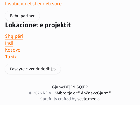
Institucionet shëndetësore
Bëhu partner
Lokacionet e projektit
Shqipëri
Indi
Kosovo
Tunizi
Pasqyrë e vendndodhjes
Gjuhe:
DE
|
EN
|
SQ
|
FR
© 2026 RE-ALIS
Mbrojtja e të dhënave
Gjurmë
Carefully crafted by
seele.media