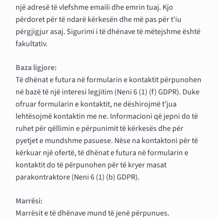
një adresë të vlefshme emaili dhe emrin tuaj. Kjo
përdoret për të ndarë kërkesën dhe më pas për t'iu
përgjigjur asaj. Sigurimi i të dhënave të mëtejshme është
fakultativ.
Baza ligjore:
Të dhënat e futura në formularin e kontaktit përpunohen
në bazë të një interesi legjitim (Neni 6 (1) (f) GDPR). Duke
ofruar formularin e kontaktit, ne dëshirojmë t'jua
lehtësojmë kontaktin me ne. Informacioni që jepni do të
ruhet për qëllimin e përpunimit të kërkesës dhe për
pyetjet e mundshme pasuese. Nëse na kontaktoni për të
kërkuar një ofertë, të dhënat e futura në formularin e
kontaktit do të përpunohen për të kryer masat
parakontraktore (Neni 6 (1) (b) GDPR).
Marrësi:
Marrësit e të dhënave mund të jenë përpunues.