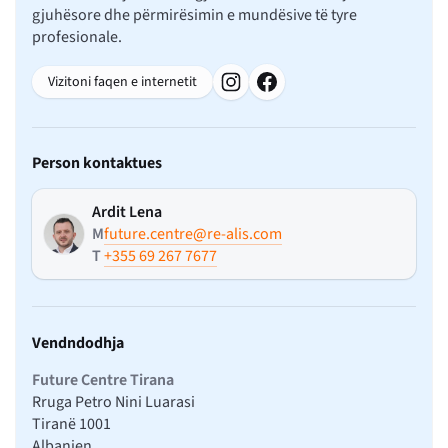
gjuhësore dhe përmirësimin e mundësive të tyre
profesionale.
Vizitoni faqen e internetit
Person kontaktues
Ardit Lena
M
future.centre@re-alis.com
T
+355 69 267 7677
Vendndodhja
Future Centre Tirana
Rruga Petro Nini Luarasi
Tiranë 1001
Albanien