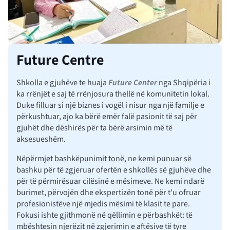
Future Centre
Shkolla e gjuhëve te huaja
Future Center
nga Shqipëria i
ka rrënjët e saj të rrënjosura thellë në komunitetin lokal.
Duke filluar si një biznes i vogël i nisur nga një familje e
përkushtuar, ajo ka bërë emër falë pasionit të saj për
gjuhët dhe dëshirës për ta bërë arsimin më të
aksesueshëm.
Nëpërmjet bashkëpunimit tonë, ne kemi punuar së
bashku për të zgjeruar ofertën e shkollës së gjuhëve dhe
për të përmirësuar cilësinë e mësimeve. Ne kemi ndarë
burimet, përvojën dhe ekspertizën tonë për t'u ofruar
profesionistëve një mjedis mësimi të klasit te pare.
Fokusi ishte gjithmonë në qëllimin e përbashkët: të
mbështesin njerëzit në zgjerimin e aftësive të tyre