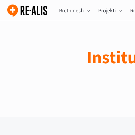
Rreth nesh
Projekti
Rr
Insti