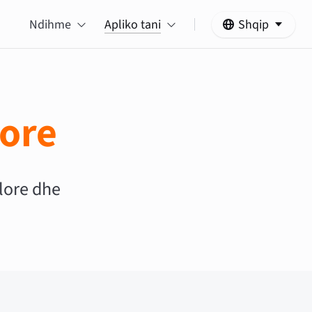
Ndihme
Apliko tani
Shqip
sore
alore dhe