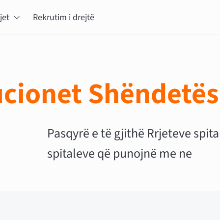
jet
Rekrutim i drejtë
tucionet Shëndetë
Pasqyrë e të gjithë Rrjeteve spit
spitaleve që punojnë me ne