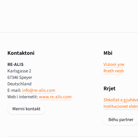
Kontaktoni
Mbi
RE-ALIS
Vizioni yne
Karlsgasse 2
Rreth nesh
67346 Speyer
Deutschland
Rrjet
E-mail:
info@re-alis.com
Web i internetit:
www.re-alis.com
Shkollat e gjuhëv
Institucionet shë
Merrni kontakt
Bëhu partner