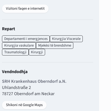
Vizitoni faqen e internetit
Repart
Departamenti i emergjences
Kirurgjia Viscerale
Kirurgjia vaskulare
Mjekësi të brendshme
Traumatologji
Kirurgji
Vendndodhja
SRH Krankenhaus Oberndorf a.N.
Uhlandstraße 2
78727 Oberndorf am Neckar
Shikoni në Google Maps