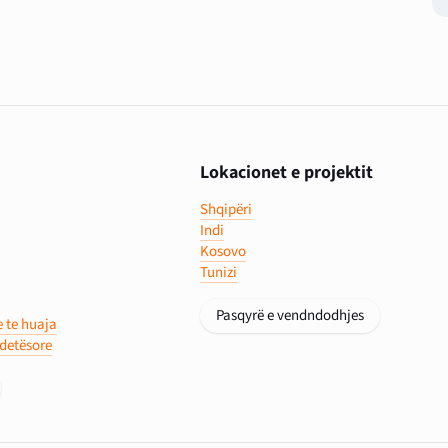
Lokacionet e projektit
Shqipëri
Indi
Kosovo
Tunizi
Pasqyrë e vendndodhjes
e te huaja
ndetësore