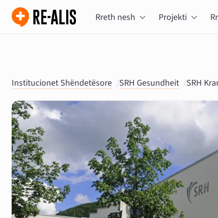
Rreth nesh
Projekti
Rr
Institucionet Shëndetësore
/
SRH Gesundheit
/
SRH Kra