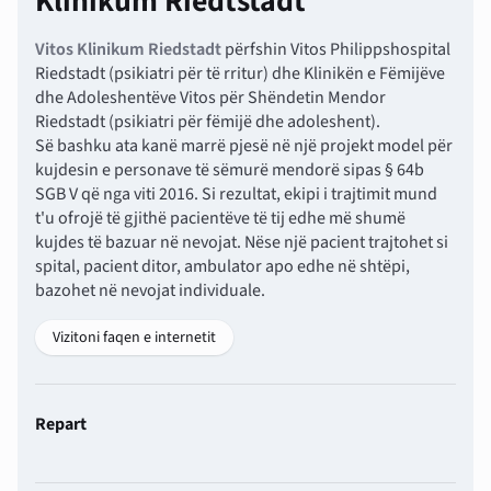
Klinikum Riedtstadt
Vitos Klinikum Riedstadt
përfshin Vitos Philippshospital
Riedstadt (psikiatri për të rritur) dhe Klinikën e Fëmijëve
dhe Adoleshentëve Vitos për Shëndetin Mendor
Riedstadt (psikiatri për fëmijë dhe adoleshent).
Së bashku ata kanë marrë pjesë në një projekt model për
kujdesin e personave të sëmurë mendorë sipas § 64b
SGB V që nga viti 2016. Si rezultat, ekipi i trajtimit mund
t'u ofrojë të gjithë pacientëve të tij edhe më shumë
kujdes të bazuar në nevojat. Nëse një pacient trajtohet si
spital, pacient ditor, ambulator apo edhe në shtëpi,
bazohet në nevojat individuale.
Vizitoni faqen e internetit
Repart